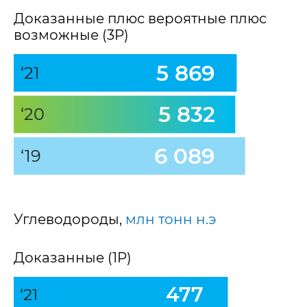
Доказанные плюс вероятные плюс
возможные (3P)
5 869
‘21
5 832
‘20
6 089
‘19
Углеводороды,
млн тонн н.э
Доказанные (1P)
477
‘21