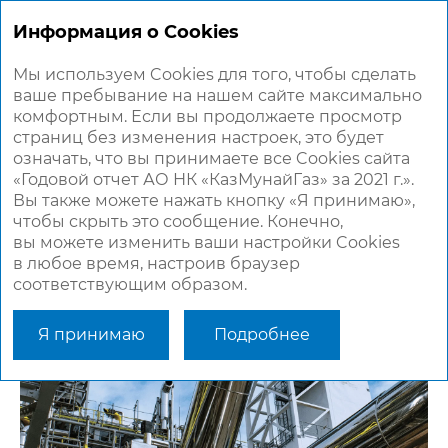
ГОДОВОЙ
ОТЧЕТ 2021
Информация о Cookies
Мы используем Cookies для того, чтобы сделать
ваше пребывание на нашем сайте максимально
ОБЗОР ОПЕРАЦИОННОЙ
комфортным. Если вы продолжаете просмотр
ДЕЯТЕЛЬНОСТИ
страниц без изменения настроек, это будет
означать, что вы принимаете все Cookies сайта
«Годовой отчет АО НК «КазМунайГаз» за 2021 г.».
КМГ является национальным лидером
Вы также можете нажать кнопку «Я принимаю»,
нефтегазовой отрасли Казахстана с полной
чтобы скрыть это сообщение. Конечно,
интеграцией на всех этапах цепочки создания
вы можете изменить ваши настройки Cookies
добавленной стоимости
в любое время, настроив браузер
Кратность доказанных запасов (1P) составляет
соответствующим образом.
16,5 года, что значительно выше среднего
показателя среди крупнейших
международных нефтяных компаний мира —
Я принимаю
Подробнее
около 11 лет.