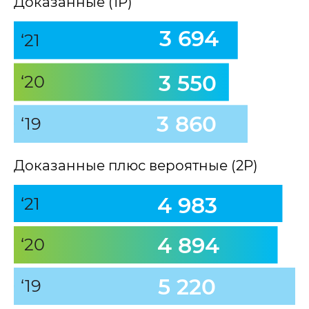
Доказанные (1P)
3 694
‘21
3 550
‘20
3 860
‘19
Доказанные плюс вероятные (2P)
4 983
‘21
4 894
‘20
5 220
‘19