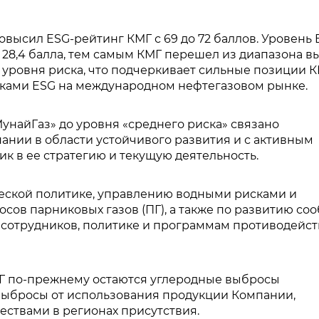
 повысил ESG-рейтинг КМГ с 69 до 72 баллов. Уровень 
о 28,4 балла, тем самым КМГ перешел из диапазона в
 уровня риска, что подчеркивает сильные позиции 
ками ESG на международном нефтегазовом рынке.
найГаз» до уровня «среднего риска» связано
ании в области устойчивого развития и с активным
к в ее стратегию и текущую деятельность.
еской политике, управлению водными рисками и
ов парниковых газов (ПГ), а также по развитию соо
 сотрудников, политике и программам противодейс
 по-прежнему остаются углеродные выбросы
выбросы от использования продукции Компании,
ествами в регионах присутствия.