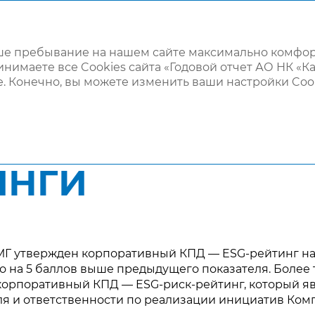
ГОДОВОЙ ОТЧЕТ 2021
ваше пребывание на нашем сайте максимально комфо
инимаете все Cookies сайта «Годовой отчет АО НК «Ка
. Конечно, вы можете изменить ваши настройки Coo
спечение устойчивого развития
ESG-рейтинги
ИНГИ
КМГ утвержден корпоративный КПД — ESG-рейтинг н
о на 5 баллов выше предыдущего показателя. Более 
корпоративный КПД — ESG-риск-рейтинг, который я
я и ответственности по реализации инициатив Ком